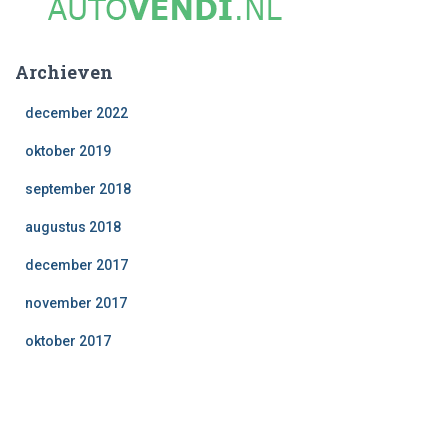
Archieven
december 2022
oktober 2019
september 2018
augustus 2018
december 2017
november 2017
oktober 2017