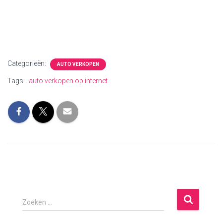
Categorieën:
AUTO VERKOPEN
Tags:
auto verkopen op internet
Z
Zoeken …
o
e