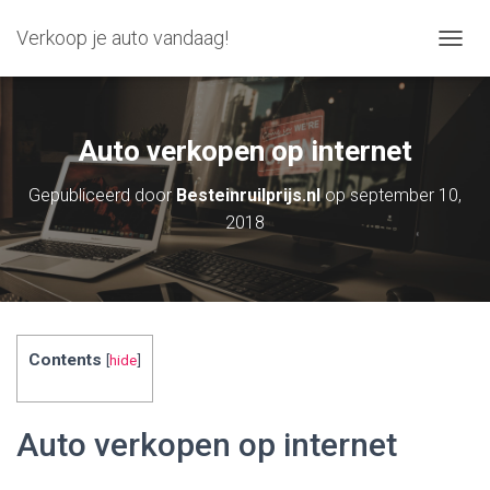
Verkoop je auto vandaag!
N
A
V
I
G
Auto verkopen op internet
A
T
Gepubliceerd door
Besteinruilprijs.nl
op
september 10,
I
2018
E
W
I
S
S
E
L
Contents
[
hide
]
E
N
Auto verkopen op internet