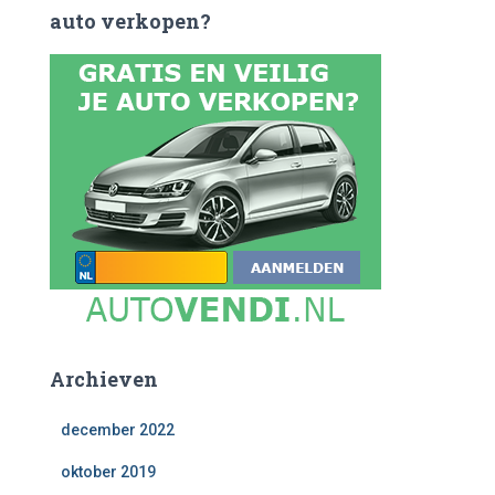
auto verkopen?
k
e
n
n
a
a
r
:
Archieven
december 2022
oktober 2019