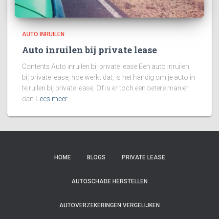
AUTO INRUILEN
Auto inruilen bij private lease
Contents Auto inruilen bij private lease Een auto inruilen
bij private lease, hoe werkt dat, is het handig om je auto in
te ruilen bij private lease. Of is er toch een betere manier
dan
Lees meer…
HOME
BLOGS
PRIVATE LEASE
AUTOSCHADE HERSTELLEN
AUTOVERZEKERINGEN VERGELIJKEN