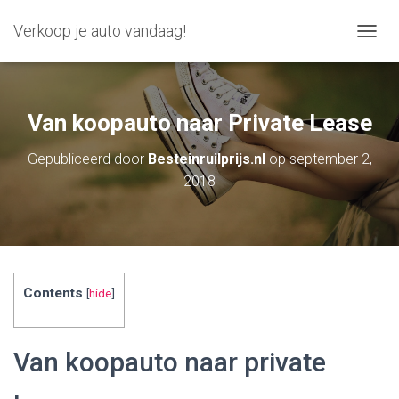
Verkoop je auto vandaag!
N
A
V
I
G
Van koopauto naar Private Lease
A
T
Gepubliceerd door
Besteinruilprijs.nl
op
september 2,
I
2018
E
W
I
S
S
E
L
Contents
[
hide
]
E
N
Van koopauto naar private