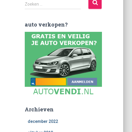
Z
Zoeken …
o
e
k
auto verkopen?
e
n
n
a
a
r
:
Archieven
december 2022