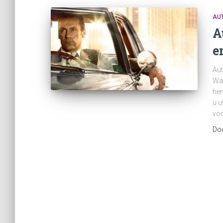
AU
A
e
Aut
Wan
hem
u u
voo
Do