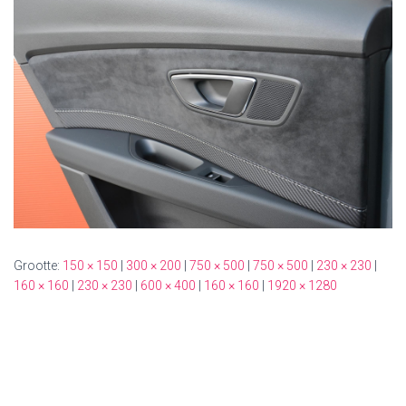
Grootte:
150 × 150
|
300 × 200
|
750 × 500
|
750 × 500
|
230 × 230
|
160 × 160
|
230 × 230
|
600 × 400
|
160 × 160
|
1920 × 1280