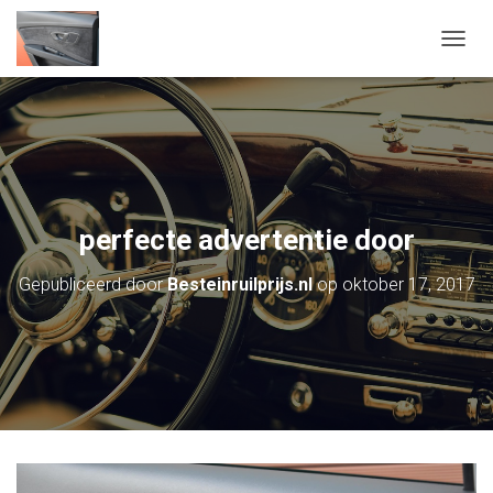
N
A
V
I
G
A
T
I
E
perfecte advertentie door
W
I
Gepubliceerd door
Besteinruilprijs.nl
op
oktober 17, 2017
S
S
E
L
E
N